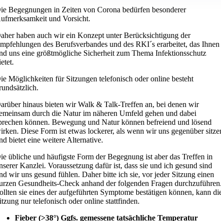
ie Begegnungen in Zeiten von Corona bedürfen besonderer
ufmerksamkeit und Vorsicht.
aher haben auch wir ein Konzept unter Berücksichtigung der
mpfehlungen des Berufsverbandes und des RKI´s erarbeitet, das Ihnen
nd uns eine größtmögliche Sicherheit zum Thema Infektionsschutz
ietet.
ie Möglichkeiten für Sitzungen telefonisch oder online besteht
rundsätzlich.
arüber hinaus bieten wir Walk & Talk-Treffen an, bei denen wir
emeinsam durch die Natur im näheren Umfeld gehen und dabei
prechen können. Bewegung und Natur können befreiend und lösend
irken. Diese Form ist etwas lockerer, als wenn wir uns gegenüber sitze
nd bietet eine weitere Alternative.
ie übliche und häufigste Form der Begegnung ist aber das Treffen in
nserer Kanzlei. Voraussetzung dafür ist, dass sie und ich gesund sind
nd wir uns gesund fühlen. Daher bitte ich sie, vor jeder Sitzung einen
urzen Gesundheits-Check anhand der folgenden Fragen durchzuführen
ollten sie eines der aufgeführten Symptome bestätigen können, kann di
itzung nur telefonisch oder online stattfinden.
Fieber (>38°) Ggfs. gemessene tatsächliche Temperatur