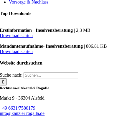
Vorsorge & Nachlass
Top Downloads
Erstinformation - Insolvenzberatung
| 2,3 MB
Download starten
Mandantenaufnahme- Insolvenzberatung
| 806.81 KB
Download starten
Website durchsuchen
Suche nach:
Rechtsanwaltskanzlei Rogalla
Markt 9 · 36304 Alsfeld
+49 6631/7580179
info@kanzlei-rogalla.de