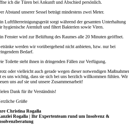
ffne ich die Türen bei Ankunft und Abschied persönlich.
er Abstand unserer Sessel beträgt mindestens zwei Meter.
in Luftfilterreinigungsgerät sorgt während der gesamten Unterhaltung
ür hygienische Atemluft und filtert Bakterien sowie Viren.
in Fenster wird zur Belüftung des Raumes alle 20 Minuten geöffnet.
etränke werden wir vorübergehend nicht anbieten, bzw. nur bei
ringendem Bedarf.
ie Toilette steht ihnen in dringenden Fällen zur Verfügung.
rotz oder vielleicht auch gerade wegen dieser notwendigen Maßnahme
st es uns wichtig, dass sie sich bei uns herzlich willkommen fühlen. Wir
reuen uns auf sie und unsere Zusammenarbeit!
ielen Dank für ihr Verständnis!
erzliche Grüße
hre Christina Rogalla
anzlei Rogalla | Ihr Expertenteam rund um Insolvenz &
nsolvenzberatung