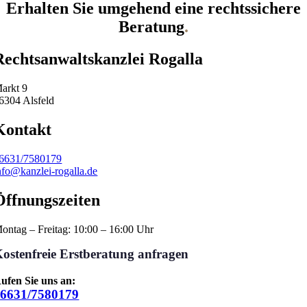
Erhalten Sie umgehend eine rechtssichere
Beratung
.
Rechtsanwaltskanzlei Rogalla
arkt 9
6304 Alsfeld
Kontakt
6631/7580179
nfo@kanzlei-rogalla.de
Öffnungszeiten
ontag – Freitag: 10:00 – 16:00 Uhr
ostenfreie Erstberatung anfragen
ufen Sie uns an:
06631/7580179