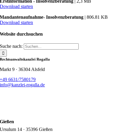
Erstinformation - Insolvenzberatung
| 2,3 MB
Download starten
Mandantenaufnahme- Insolvenzberatung
| 806.81 KB
Download starten
Website durchsuchen
Suche nach:
Rechtsanwaltskanzlei Rogalla
Markt 9 · 36304 Alsfeld
+49 6631/7580179
info@kanzlei-rogalla.de
Gießen
Ursulum 14 · 35396 Gießen