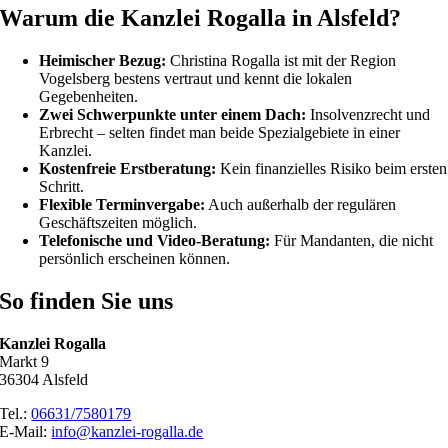
Warum die Kanzlei Rogalla in Alsfeld?
Heimischer Bezug:
Christina Rogalla ist mit der Region
Vogelsberg bestens vertraut und kennt die lokalen
Gegebenheiten.
Zwei Schwerpunkte unter einem Dach:
Insolvenzrecht und
Erbrecht – selten findet man beide Spezialgebiete in einer
Kanzlei.
Kostenfreie Erstberatung:
Kein finanzielles Risiko beim ersten
Schritt.
Flexible Terminvergabe:
Auch außerhalb der regulären
Geschäftszeiten möglich.
Telefonische und Video-Beratung:
Für Mandanten, die nicht
persönlich erscheinen können.
So finden Sie uns
Kanzlei Rogalla
Markt 9
36304 Alsfeld
Tel.:
06631/7580179
E-Mail:
info@kanzlei-rogalla.de