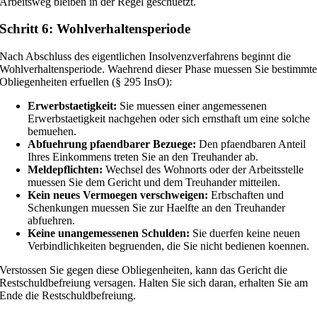
Arbeitsweg bleiben in der Regel geschuetzt.
Schritt 6: Wohlverhaltensperiode
Nach Abschluss des eigentlichen Insolvenzverfahrens beginnt die
Wohlverhaltensperiode. Waehrend dieser Phase muessen Sie bestimmt
Obliegenheiten erfuellen (§ 295 InsO):
Erwerbstaetigkeit:
Sie muessen einer angemessenen
Erwerbstaetigkeit nachgehen oder sich ernsthaft um eine solche
bemuehen.
Abfuehrung pfaendbarer Bezuege:
Den pfaendbaren Anteil
Ihres Einkommens treten Sie an den Treuhander ab.
Meldepflichten:
Wechsel des Wohnorts oder der Arbeitsstelle
muessen Sie dem Gericht und dem Treuhander mitteilen.
Kein neues Vermoegen verschweigen:
Erbschaften und
Schenkungen muessen Sie zur Haelfte an den Treuhander
abfuehren.
Keine unangemessenen Schulden:
Sie duerfen keine neuen
Verbindlichkeiten begruenden, die Sie nicht bedienen koennen.
Verstossen Sie gegen diese Obliegenheiten, kann das Gericht die
Restschuldbefreiung versagen. Halten Sie sich daran, erhalten Sie am
Ende die Restschuldbefreiung.