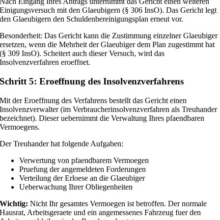
Nach Eingang Ihres Antrags unternimmt das Gericht einen weiteren
Einigungsversuch mit den Glaeubigern (§ 306 InsO). Das Gericht legt
den Glaeubigern den Schuldenbereinigungsplan erneut vor.
Besonderheit: Das Gericht kann die Zustimmung einzelner Glaeubiger
ersetzen, wenn die Mehrheit der Glaeubiger dem Plan zugestimmt hat
(§ 309 InsO). Scheitert auch dieser Versuch, wird das
Insolvenzverfahren eroeffnet.
Schritt 5: Eroeffnung des Insolvenzverfahrens
Mit der Eroeffnung des Verfahrens bestellt das Gericht einen
Insolvenzverwalter (im Verbraucherinsolvenzverfahren als Treuhander
bezeichnet). Dieser uebernimmt die Verwaltung Ihres pfaendbaren
Vermoegens.
Der Treuhander hat folgende Aufgaben:
Verwertung von pfaendbarem Vermoegen
Pruefung der angemeldeten Forderungen
Verteilung der Erloese an die Glaeubiger
Ueberwachung Ihrer Obliegenheiten
Wichtig:
Nicht Ihr gesamtes Vermoegen ist betroffen. Der normale
Hausrat, Arbeitsgeraete und ein angemessenes Fahrzeug fuer den