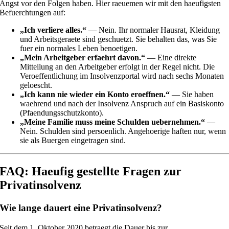
Angst vor den Folgen haben. Hier raeuemen wir mit den haeufigsten
Befuerchtungen auf:
„Ich verliere alles.“
— Nein. Ihr normaler Hausrat, Kleidung
und Arbeitsgeraete sind geschuetzt. Sie behalten das, was Sie
fuer ein normales Leben benoetigen.
„Mein Arbeitgeber erfaehrt davon.“
— Eine direkte
Mitteilung an den Arbeitgeber erfolgt in der Regel nicht. Die
Veroeffentlichung im Insolvenzportal wird nach sechs Monaten
geloescht.
„Ich kann nie wieder ein Konto eroeffnen.“
— Sie haben
waehrend und nach der Insolvenz Anspruch auf ein Basiskonto
(Pfaendungsschutzkonto).
„Meine Familie muss meine Schulden uebernehmen.“
—
Nein. Schulden sind persoenlich. Angehoerige haften nur, wenn
sie als Buergen eingetragen sind.
FAQ: Haeufig gestellte Fragen zur
Privatinsolvenz
Wie lange dauert eine Privatinsolvenz?
Seit dem 1. Oktober 2020 betraegt die Dauer bis zur