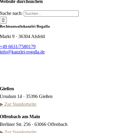
Website durchsuchen
Suche nach:
Rechtsanwaltskanzlei Rogalla
Markt 9 · 36304 Alsfeld
+49 6631/7580179
info@kanzlei-rogalla.de
Gießen
Ursulum 14 · 35396 Gießen
▶ Zur Standortseite
Offenbach am Main
Berliner Str. 256 · 63066 Offenbach
▶ Zur Standortseite