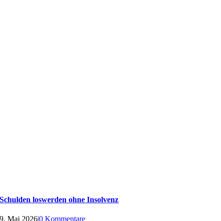
Schulden loswerden ohne Insolvenz
9. Mai 2026
|
0 Kommentare