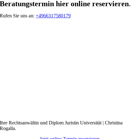
Beratungstermin hier online reservieren
.
Rufen Sie uns an:
+4966317580179
Ihre Rechtsanwältin und Diplom Juristin Universität | Christina
Rogalla.
Jetzt online Termin reservieren